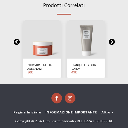
Prodotti Correlati
 BODY
BODY STRATEGIST D-
TRANQUILLITY BODY
BODY STR
AGE CREAM
LOTION
THERMO 
80
€
49
€
65
€
Pagina Iniziale
INFORMAZIONE IMPORTANTE
Altro
Copyright © 2026 Tutti i diritti riservati -
BELLEZZA E BENESSERE