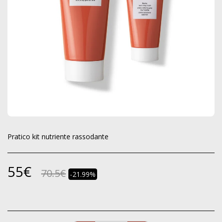
Pratico kit nutriente rassodante
55
€
70.5
€
-21.99%