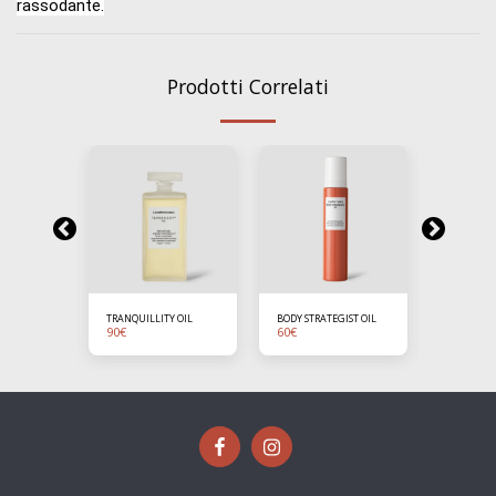
rassodante.
Prodotti Correlati
HAND
TRANQUILLITY OIL
BODY STRATEGIST OIL
SPECIALIS
90
€
60
€
CREAM
23.5
€