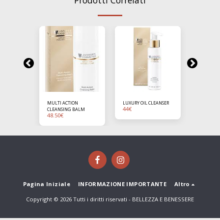
Prodotti Correlati
IN TONIC
MULTI ACTION
LUXURY OIL CLEANSER
MICELLAR
44
€
39.50
€
CLEANSING BALM
48.50
€
Pagina Iniziale
INFORMAZIONE IMPORTANTE
Altro
Copyright © 2026 Tutti i diritti riservati -
BELLEZZA E BENESSERE