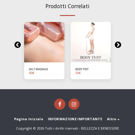
Prodotti Correlati
808
SALT MASSAGE
BODY TEST
LASER DIO
80
€
50
€
ONE
FOTOEPIL
30
€
new2021
Pagina Iniziale
INFORMAZIONE IMPORTANTE
Altro
Copyright © 2026 Tutti i diritti riservati -
BELLEZZA E BENESSERE